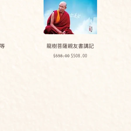
 等
龍樹菩薩親友書講記
一般價格
促銷價格
$508.00
$598.00