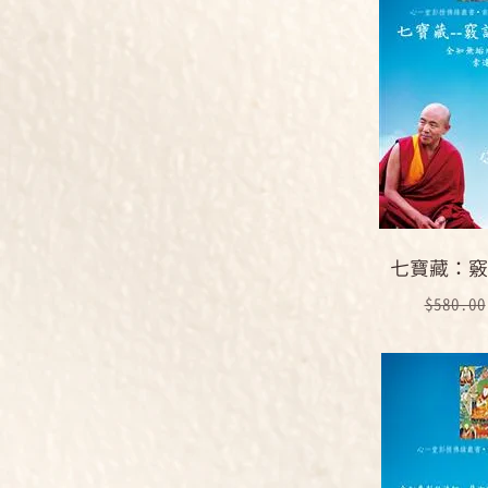
七寶藏：竅
一般價
$580.00