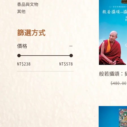
香品與文物
其他
篩選方式
價格
NT$238
NT$578
般若攝頌：
一般價
$480.00