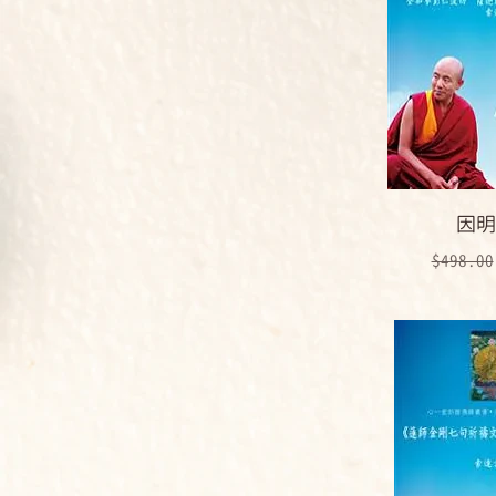
因明
一般價
$498.00