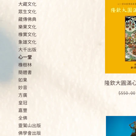
大藏文化
眾生文化
藏傳佛典
樂果文化
橡實文化
象雄文化
大千出版
心一堂
橡樹林
簡體書
如果
隆欽大圓滿心髓
妙音
一般價
$550.00
方廣
皇冠
嘉豐
全佛
靈鷲山出版
佛學會出版