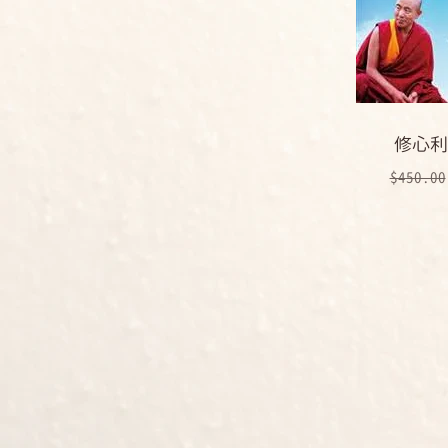
修心利
一般價
$450.00