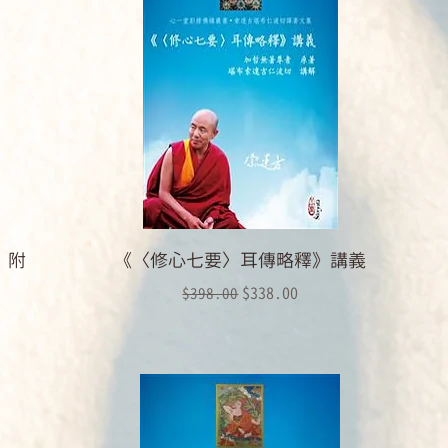
 附
《〈修心七要〉耳傳略釋》講義
一般價格
促銷價格
$338.00
$398.00