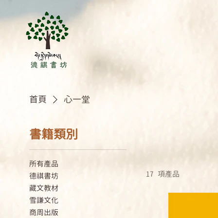
首頁
心一堂
書籍類別
所有產品
17 項產品
德祺書坊
藏文教材
雪謙文化
商周出版