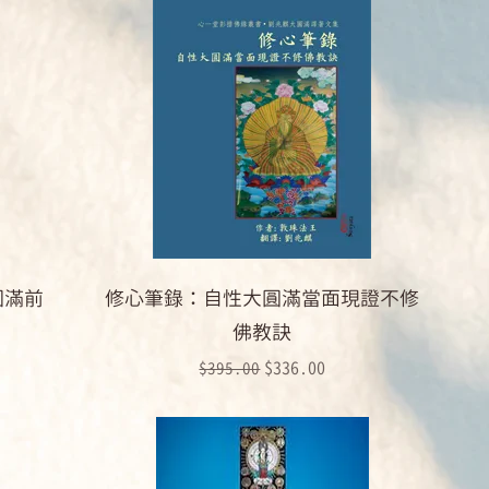
圓滿前
修心筆錄：自性大圓滿當面現證不修
佛教訣
一般價格
促銷價格
$336.00
$395.00