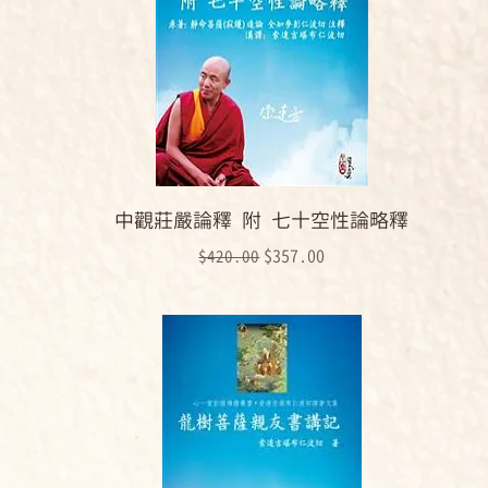
中觀莊嚴論釋 附 七十空性論略釋
一般價格
促銷價格
$357.00
$420.00