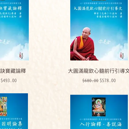
訣寶藏論釋
大圓滿龍欽心髓前行引導
格
促銷價格
一般價格
促銷價格
$493.00
$578.00
$680.00