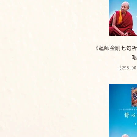
《蓮師金剛七句祈
略
一般價
$298.00