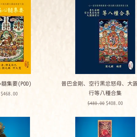
集要(POD)
普巴金剛、空行黑忿怒母、大
行等八種合集
格
促銷價格
$468.00
一般價格
促銷價格
$408.00
$480.00