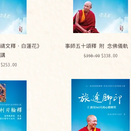
禱文釋‧白蓮花》
事師五十頌釋 附 念佛儀軌
講
一般價格
促銷價格
$338.00
$398.00
格
促銷價格
$253.00