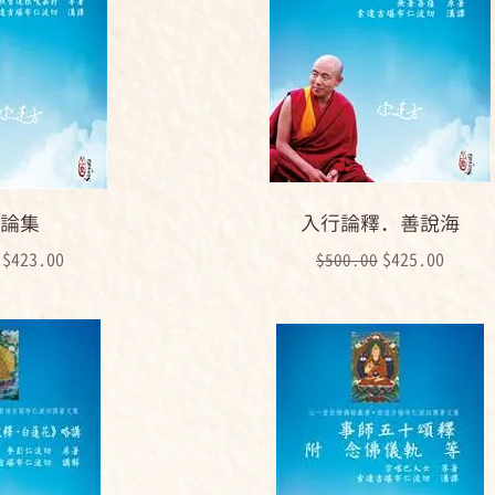
論集
入行論釋．善說海
格
促銷價格
一般價格
促銷價格
$423.00
$425.00
$500.00