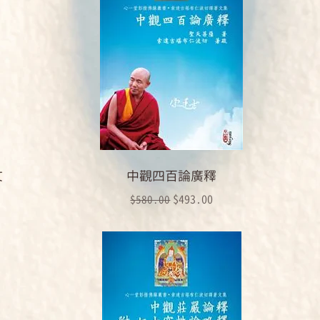
文
中觀四百論廣釋
一般價格
促銷價格
$493.00
$580.00