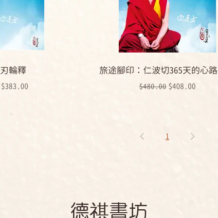
刃輪釋
旅途腳印：仁波切365天的心
格
促銷價格
一般價格
促銷價格
$383.00
$408.00
$480.00
1
​德祺書坊