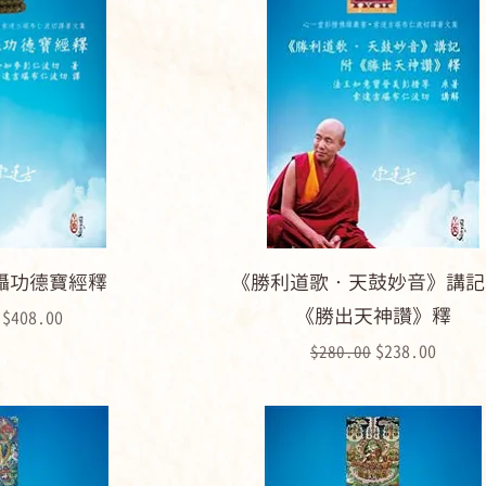
攝功德寶經釋
《勝利道歌‧天鼓妙音》講記
《勝出天神讚》釋
格
促銷價格
$408.00
一般價格
促銷價格
$238.00
$280.00