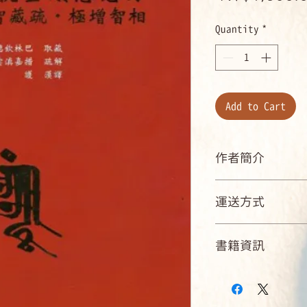
Quantity
*
Add to Cart
作者簡介
作者：秋局德欽林巴
運送方式
譯者：法護
國內郵寄可配送點
書籍資訊
國內店到店可取貨商店
海外：可航運可到
ISBN：9789866160
規格：精裝 / 736頁 
/ 單色印刷 / 初版