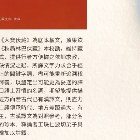
出版地：臺灣
大寶伏藏》為底本植文，頂果欽
《秋局林巴伏藏》本校勘，維持藏
式，提供行者方便據之依師求教，
缺情況之疑，所譯文字力求合乎經
上的關鍵字詞，盡可能重新追溯稽
釋義，以釐定出可能更為妥適的譯
口語上習慣的名詞，期望能提供描
經方面若古代已有漢譯文，則盡力
二譯傳承時代、地方差距過大，有
主，古漢譯文為對照參考，部分名
的珍本、釋論者工珠仁波切弟子貝
歸加以註釋。