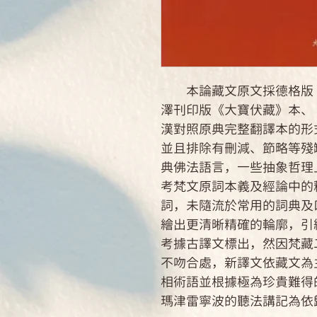
本論藏文原文採德格版《
澤刊印版《大寶伏藏》本、
漢對照原典完整翻譯本的形
並且排除有刪減、節略等殘
典佛法語言，一些抽象哲理
考梵文原詞本義及經論中的
詞，未隨流於常用的詞典及
繪出更清晰精確的輪廓，引
考據古譯文標出，然因梵藏
不吻合處，新譯文依藏文為
相術語並根據極為珍貴難得
瑪津雷寧波的聽法講記為依