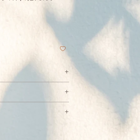
Price
Price
 取藏, 工珠雲滇嘉措 疏解
：臺灣
：7-11。 全家
達之海外、運費另計。
257
/ 27 x 20 x 3 cm / 普通級