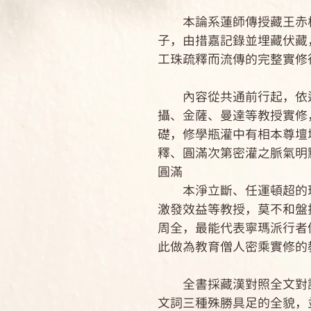
本論系蓮師傳授藏王赤松
子，由措嘉記錄並埋藏伏藏
工珠疏釋而流傳的完整實修
內容從共通前行起，依迴
攝、金薩、曼達等教授實修
礎，修學瓶灌中有相本尊壇
釋、圓滿次第密灌之脈氣明
圓滿
本淨立斷、任運頓超的理
激發效益等教授，莫不和盤
周全，最能代表寧瑪派行者
此做為教育僧人密乘實修的
全書採藏漢對照全文對譯
文詞三種殊勝具足的全貌，