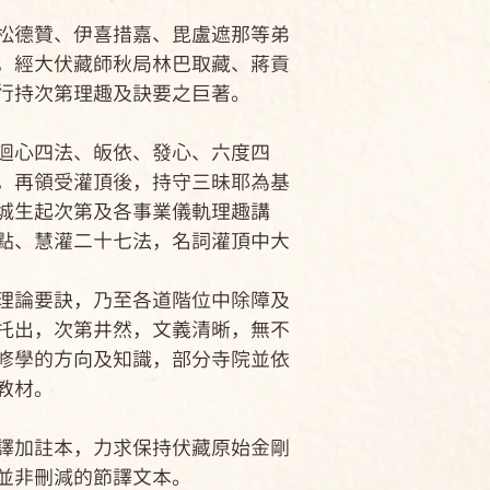
德贊、伊喜措嘉、毘盧遮那等弟
，經大伏藏師秋局林巴取藏、蔣貢
行持次第理趣及訣要之巨著。
心四法、皈依、發心、六度四
，再領受灌頂後，持守三昧耶為基
城生起次第及各事業儀軌理趣講
點、慧灌二十七法，名詞灌頂中大
論要訣，乃至各道階位中除障及
托出，次第井然，文義清晰，無不
修學的方向及知識，部分寺院並依
教材。
加註本，力求保持伏藏原始金剛
並非刪減的節譯文本。