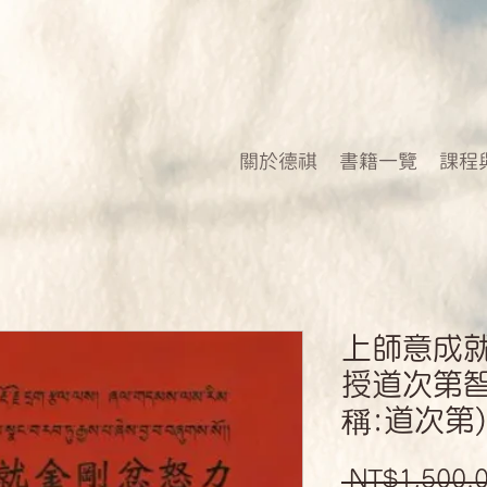
關於德祺
書籍一覽
課程
上師意成
授道次第智
稱:道次第)
 NT$1,500.0