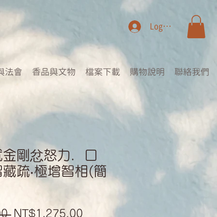
Log In
與法會
香品與文物
檔案下載
購物說明
聯絡我們
就金剛忿怒力．口
藏疏‧極增智相(簡
Regular
Sale
0 
NT$1,275.00