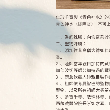
仁珍千寶製《青色神水》的
青色神水（除障香） 不可
一、香底殊勝：內含密乘妙
二、聖物殊勝：
1 、添加往昔高僧大德如
香。
2 、蓮師當年親自加持的
加仁波切等師公加持過的藏
3 、康倉伏藏大師親自製作
4 、祖師依考夏智巴的聖
聖物，以及所有祖師大德留
5 、多智千寺、敏珠林寺
西藏藏醫院院長崇如才囊、