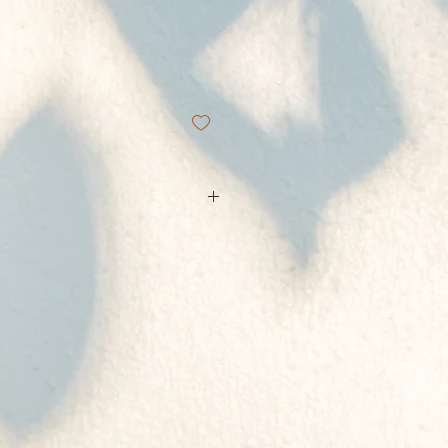
p://www.rigzin-
2.html