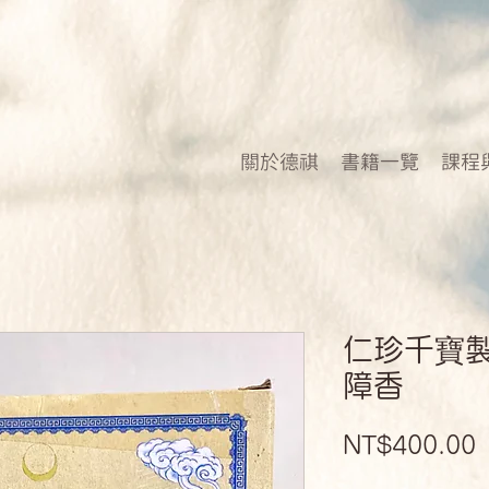
關於德祺
書籍一覽
課程
仁珍千寶
障香
P
NT$400.00