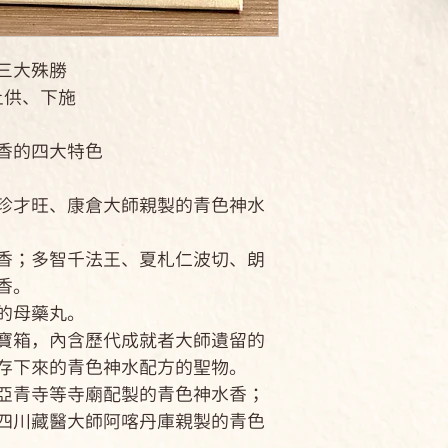
三大殊勝
上供、下施
香的四大特色
仁珍才旺、康倉大師親製的青色神水
藏香；多智千法王、夏札仁波切、朗
香。
的母藥丸。
物寶箱，內含歷代成就者大師遺留的
存下來的青色神水配方的聖物。
、亞青寺等寺廟配製的青色神水香；
四川藏醫大師阿喀丹庫親製的青色