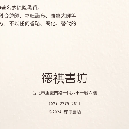
中著名的除障黑香。
融合蓮師、才旺諾布、康倉大師等
方，不以任何省略、簡化、替代的
​德祺書坊
台北市重慶南路一段六十一號六樓
(02) 2375-2611
©2024 徳祺書坊