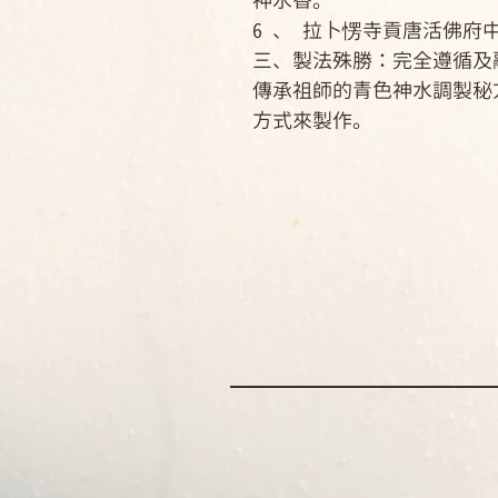
神水香。
6 、 拉卜愣寺貢唐活佛府
三、製法殊勝：完全遵循及
傳承祖師的青色神水調製秘
方式來製作。