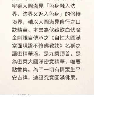
密乘大圓滿見「色身融入法
界，法界又返入色身」的修持
境界，輔以大圓滿見修行之口
訣精華。本書為伏藏飲血伏魔
金剛親自傳承之《自性大圓滿
當面現證不修佛教訣》名稱之
語密精華滴。是九乘頂首，是
為密乘大圓滿密意精華，唯要
點彙集。為了一切有情眾生平
安吉祥，速證究竟圓滿佛果。
作者簡介
作者：敦珠法王
運送方式
翻譯：劉兆麒
國內郵寄可配送：臺灣本島，單筆未