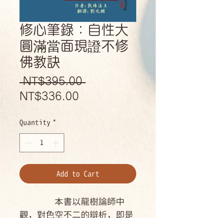
修心筆錄：自性大
圓滿當面現證不修
佛教訣
Regular
 NT$395.00 
Sale
Price
NT$336.00
Price
Quantity
*
Add to Cart
本書以龍樹論師中
觀，對色空不二的辯析，即是