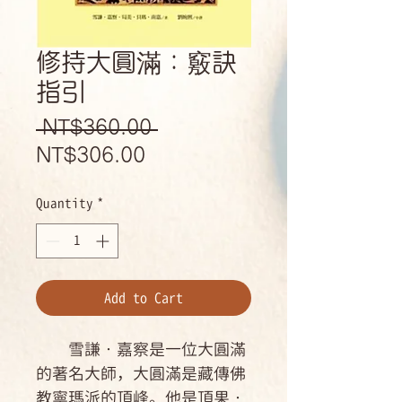
修持大圓滿：竅訣
指引
Regular
 NT$360.00 
Sale
Price
NT$306.00
Price
Quantity
*
Add to Cart
雪謙‧嘉察是一位大圓滿
的著名大師，大圓滿是藏傳佛
教寧瑪派的頂峰。他是頂果‧