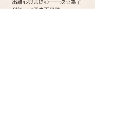
出離心與菩提心──決心為了
利益一切眾生而覺醒。
作者簡介
雪謙‧嘉察(1871-1926)
運送方式
也被稱做局美‧貝瑪‧南嘉與第
國內郵寄可配送點：台灣
四世雪謙‧嘉察。他是蔣貢‧米滂仁
書籍資訊
國內店到店可取貨商店：7-11。 全
波切最親近的弟子之一，也是頂果‧
家
欽哲仁波切的根本上師。在他幼年就
ISBN：9786269752348
海外：可航運可到達之海外、運費另
被認證具有菩薩的功德，之後成為一
規格：平裝 / 160頁 / 17 x 22 x
計。
名虔誠的出家僧、學者和大圓滿的成
1 cm / 普通級 / 單色印刷 / 初版
就上師，夙以溫暖、簡樸聞名。頂
出版地：台灣
果‧欽哲仁波切曾說雪謙‧嘉察「比
全世界的黃金加總起來更有價值。」
​德祺書坊
劉婉俐
台北市重慶南路一段六十一號六樓
台大外文系學士、北藝大戲劇研