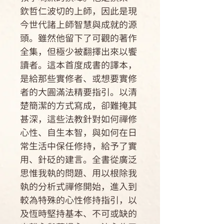
欽哲仁波切的上師，因此是現
今世代諸上師智慧與成就的源
頭。雖然他留下了可觀的著作
全集，但極少被翻擇出來以饗
讀者。這本首度成書的譯本，
是給那些實修者、或想要實修
者的大圓滿法精要指引。以清
楚簡潔的方式寫成，卻難掩其
甚深，這些法教針對如何禪修
心性、自生本智，與如何在日
常生活中保任修持，給予了實
用、針砭的建言。全書從廣泛
思惟我執的問題、用以根除我
執的分析式禪修開始，進入到
較為特殊的心性修持指引，以
及恆時堅持基本、不可或缺的