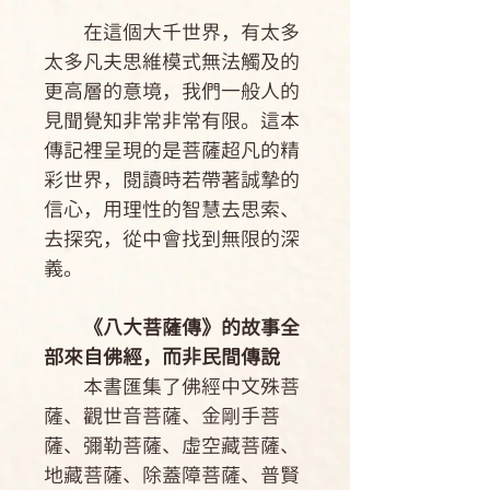
在這個大千世界，有太多
太多凡夫思維模式無法觸及的
更高層的意境，我們一般人的
見聞覺知非常非常有限。這本
傳記裡呈現的是菩薩超凡的精
彩世界，閱讀時若帶著誠摯的
信心，用理性的智慧去思索、
去探究，從中會找到無限的深
義。
《八大菩薩傳》的故事全
部來自佛經，而非民間傳說
本書匯集了佛經中文殊菩
薩、觀世音菩薩、金剛手菩
薩、彌勒菩薩、虛空藏菩薩、
地藏菩薩、除蓋障菩薩、普賢