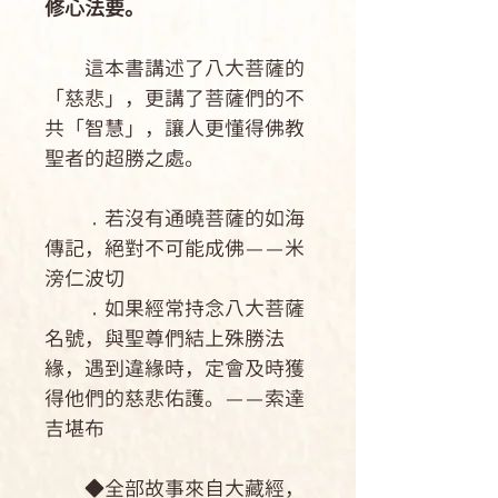
修心法要。
這本書講述了八大菩薩的
「慈悲」，更講了菩薩們的不
共「智慧」，讓人更懂得佛教
聖者的超勝之處。
․若沒有通曉菩薩的如海
傳記，絕對不可能成佛——米
滂仁波切
․如果經常持念八大菩薩
名號，與聖尊們結上殊勝法
緣，遇到違緣時，定會及時獲
得他們的慈悲佑護。——索達
吉堪布
◆全部故事來自大藏經，