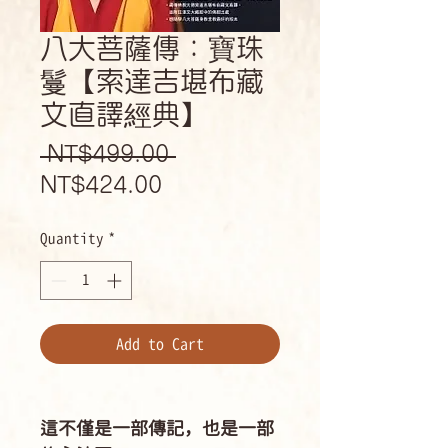
八大菩薩傳：寶珠
鬘【索達吉堪布藏
文直譯經典】
Regular
 NT$499.00 
Sale
Price
NT$424.00
Price
Quantity
*
Add to Cart
這不僅是一部傳記，也是一部