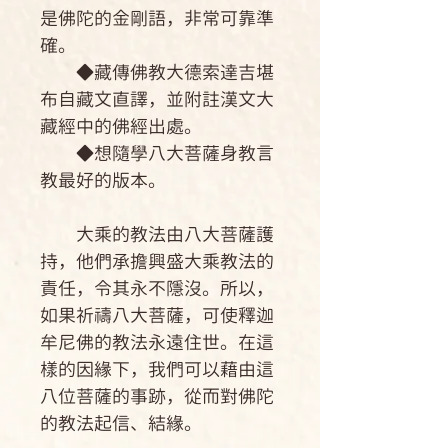
是佛陀的金剛語，非常可靠準
確。
◆藏傳佛教大德索達吉堪
布自藏文直譯，並附註漢文大
藏經中的佛經出處。
◆想隨學八大菩薩身教言
教最好的版本。
大乘的教法由八大菩薩護
持，他們承擔興盛大乘教法的
責任，令其永不隱沒。所以，
如果祈禱八大菩薩，可使釋迦
牟尼佛的教法永遠住世。在這
樣的因緣下，我們可以藉由這
八位菩薩的事跡，從而對佛陀
的教法起信、結緣。