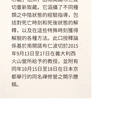
切重新取藏。它涵攝了不同種
類之中陰狀態的經驗指導，包
括對死亡時刻和死後狀態的解
釋，以及在這些特殊時刻獲得
解脫的各種方法。此口授釋論
係基於南開諾布仁波切於2015
年9月13日至17日在義大利西
火山營所給予的教授，並附有
同年10月15日至18日在日本京
都舉行的同名禪修營之開示謄
稿。
作者簡介
作者簡介 南開諾布仁波切（Ch?
運送方式
gyal Namkhai Norbu）