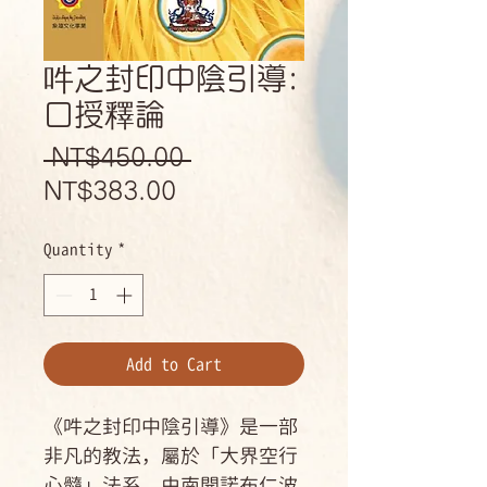
吽之封印中陰引導:
口授釋論
Regular
 NT$450.00 
Sale
Price
NT$383.00
Price
Quantity
*
Add to Cart
《吽之封印中陰引導》是一部
非凡的教法，屬於「大界空行
心髓」法系，由南開諾布仁波