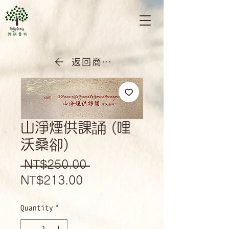
返回商店首頁
山淨煙供課誦 (哩
沃桑卻)
Regular
 NT$250.00 
Sale
Price
NT$213.00
Price
Quantity
*