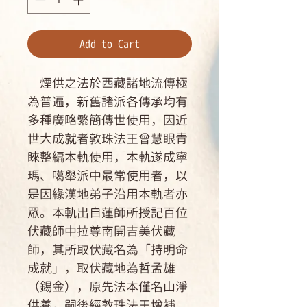
Add to Cart
煙供之法於西藏諸地流傳極
為普遍，新舊諸派各傳承均有
多種廣略繁簡傳世使用，因近
世大成就者敦珠法王曾慧眼青
睞整編本軌使用，本軌遂成寧
瑪、噶舉派中最常使用者，以
是因緣漢地弟子沿用本軌者亦
眾。本軌出自蓮師所授記百位
伏藏師中拉尊南開吉美伏藏
師，其所取伏藏名為「持明命
成就」，取伏藏地為哲孟雄
（錫金），原先法本僅名山淨
供養，嗣後經敦珠法王增補