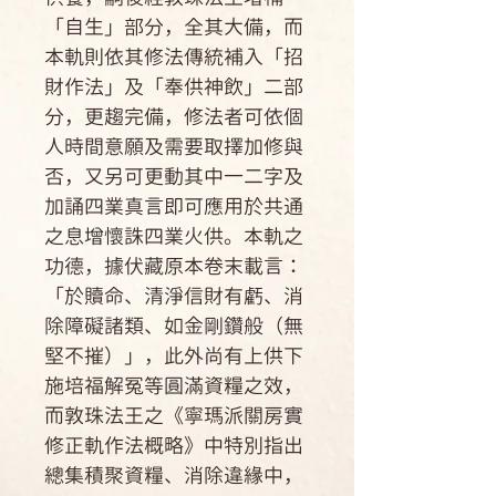
「自生」部分，全其大備，而
本軌則依其修法傳統補入「招
財作法」及「奉供神飲」二部
分，更趨完備，修法者可依個
人時間意願及需要取擇加修與
否，又另可更動其中一二字及
加誦四業真言即可應用於共通
之息增懷誅四業火供。本軌之
功德，據伏藏原本卷末載言：
「於贖命、清淨信財有虧、消
除障礙諸類、如金剛鑽般（無
堅不摧）」，此外尚有上供下
施培福解冤等圓滿資糧之效，
而敦珠法王之《寧瑪派關房實
修正軌作法概略》中特別指出
總集積聚資糧、消除違緣中，