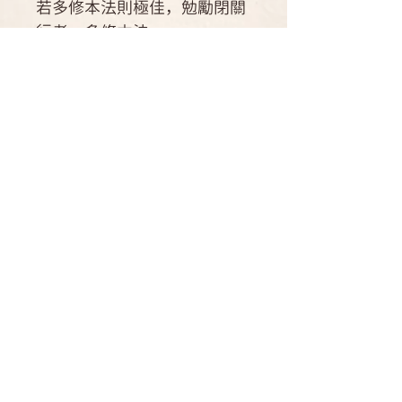
若多修本法則極佳，勉勵閉關
行者，多修本法。
作者簡介
拉尊南開吉美伏藏師
運送方式
譯者：法護 譯
國內郵寄可配送點：台灣
書籍資訊
國內店到店可取貨商店：7-11。 全
家
ISBN: 957-30208-3-1
海外：可航運可到達之海外、運費另
規格：32頁 30x10.3cm
計。
出產地：台灣
​德祺書坊
台北市重慶南路一段六十一號六樓