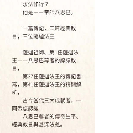
求法修行？
他是——帝師八思巴。
一篇傳記，二篇經典教
言，三位薩迦法王
薩迦祖師、第1任薩迦法
王——八思巴尊者的諄諄教
言，
第27任薩迦法王的傳記書
寫，第41任薩迦法王的精闢解
析，
古今當代三大成就者，一
同帶您認識
八思巴尊者的傳奇生平、
經典教言與甚深法義。