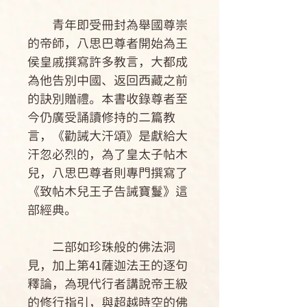
青年即受冊封為舉國尊崇
的帝師，八思巴尊者開始為王
侯皇戚撰寫許多教言，大都成
為他告別中國、返回西藏之前
的訣別贈禮。本書收錄尊者至
今仍廣受誦讀修持的二篇教
言，《勸誡大汗頌》是獻給大
汗忽必烈的，為了皇太子帖木
兒，八思巴尊者則專門撰寫了
《致帖木兒王子告誡寶鬘》這
部經典。
二部如珍珠般的佛法洞
見，加上第41薩迦法王的逐句
釋論，為現代行者講說帝王級
的修行指引，與超越時空的佛