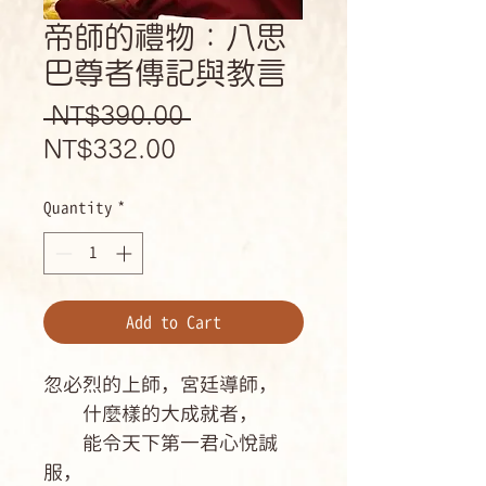
帝師的禮物：八思
巴尊者傳記與教言
Regular
 NT$390.00 
Sale
Price
NT$332.00
Price
Quantity
*
Add to Cart
忽必烈的上師，宮廷導師，
什麼樣的大成就者，
能令天下第一君心悅誠
服，