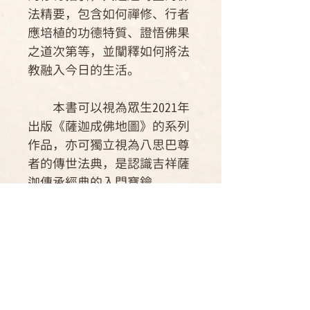
法精要，包含如何禪修、行者
應培植的功德特質、證悟佛果
之道次第等，並闡釋如何將法
教融入今日的生活。
本書可以視為眾生2021年
出版《薩迦成佛地圖》的系列
作品，亦可獨立視為八思巴尊
者的傳世法典，是認識吉祥薩
迦傳承經典的入門寶鑰。
薩迦派五祖師之一八思巴
尊者，少年時受邀晉見忽必烈
汗，給大汗留下了深刻的印
象，很快成為舉國尊崇的帝
師。八思巴尊者學識無比、證