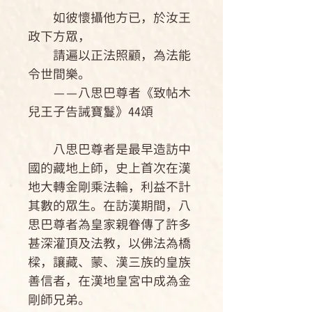
如彼懷攝他方已，於汝王
政下方眾，
請遍以正法照顧，為法能
令世間樂。
——八思巴尊者《致帖木
兒王子告誡寶鬘》44頌
八思巴尊者是最早造訪中
國的藏地上師，史上首次在漢
地大轉金剛乘法輪，利益不計
其數的眾生。在訪漢期間，八
思巴尊者為皇家親眷傳了許多
甚深灌頂及法教，以佛法為橋
樑，讓藏、蒙、漢三族的皇族
善信者，在漢地皇宮中成為金
剛師兄弟。