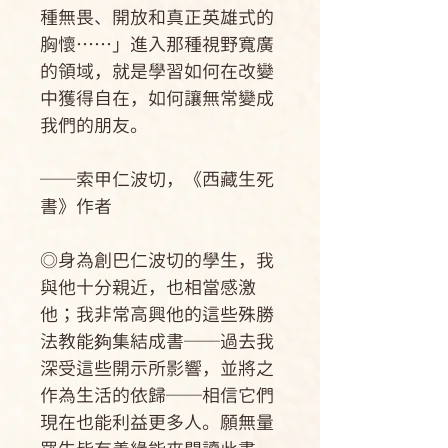
種無畏、開放和真正英雄式的
胸懷……」進入那種視野寬廣
的領域，就是學習如何在改變
中獲得自在，如何讓無常變成
我們的朋友。
──索甲仁波切，《西藏生死
書》作者
◎身為創巴仁波切的學生，我
與他十分親近，也相當感激
他；我非常高興他的這些殊勝
法教能夠集結成書──過去我
深受這些開示所影響，並將之
作為生活的依歸──相信它們
現在也能利益更多人。願無量