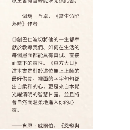
眾生皆有善緣能來閱讀此書。
──佩瑪‧丘卓，《當生命陷
落時》作者
◎創巴仁波切將他的一生都奉
獻於教導我們、如何在生活的
每個層面都能具有真誠、直接
而當下的靈性。《東方大日》
這本書是對於這位無上上師的
最好供養。裡面的字字句句都
出自柔和的心，更是來自本覺
光耀清明的智慧甘露，並且將
會自然而温柔地進入你的心
靈。
──肯恩‧威爾伯，《恩寵與