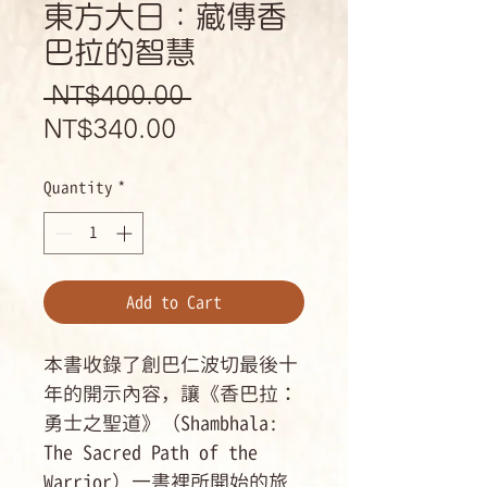
東方大日：藏傳香
巴拉的智慧
Regular
 NT$400.00 
Sale
Price
NT$340.00
Price
Quantity
*
Add to Cart
本書收錄了創巴仁波切最後十
年的開示內容，讓《香巴拉：
勇士之聖道》（Shambhala:
The Sacred Path of the
Warrior）一書裡所開始的旅