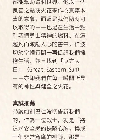
都能幫助這個世界。他以一個
良善之點或火花來作為貫穿本
書的意象，而這是我們隨時可
以取得的——也是在生活中點
引我們勇士精神的燃料。在這
超凡而激勵人心的書中，仁波
切於字裡行間一再促請我們擁
抱生活、並且找到「東方大
日」（Great Eastern Sun）
——亦即我們在每一瞬間所具
有的神性與健全之火花。
真誠推薦
◎誠如創巴仁波切告訴我們
的，作為一位戰士，就是「將
追求安全感的狹隘心胸，換成
一個非常寬廣的視野，那是一