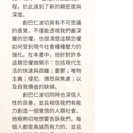
程，於此達到了新的親密度與
深度。
創巴仁波切具有不可思議
的直覺，不僅能透視我們最深
層的恐懼，也很清楚這類恐懼
如何受到現今社會種種壓力的
強化。在本書中，他針對許多
這類恐懼做開示：包括現代生
活的快速與疏離；憂鬱；唯物
主義；侵犯、憤怒與焦慮；以
及自我價值的缺損。
創巴仁波切同時也深信人
性的良善，並且相信我們有能
力創造一個覺悟的人類社會。
他極熱切地想要告訴我們，每
個人都是真誠而有力的、並且