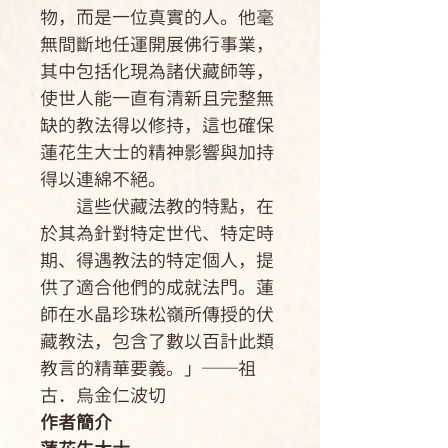
物，而是一位真實的人。他毫
無間斷地任運開展佛行事業，
其中包括化現為諸伏藏師等，
使世人能一直有清新且完整無
缺的教法得以修持，這也確保
蓮花生大士的精神影響與加持
得以連綿不絕。
這些伏藏法教的特點，在
於其為針對特定世代、特定時
期、得遇教法的特定個人，提
供了適合他們的成就法門。蓮
師在水晶珍珠松嶺所傳授的伏
藏教法，包含了數以百計此類
教言的精華要義。」──祖
古．烏金仁波切
作者簡介