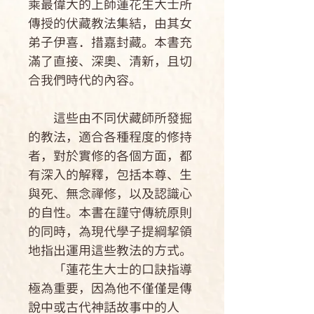
乘最偉大的上師蓮花生大士所
傳授的伏藏教法集結，由其女
弟子伊喜．措嘉封藏。本書充
滿了直接、深奧、清新，且切
合我們時代的內容。
這些由不同伏藏師所發掘
的教法，適合各種程度的修持
者，對於實修的各個方面，都
有深入的解釋，包括本尊、生
與死、無念禪修，以及認識心
的自性。本書在謹守傳統原則
的同時，為現代學子提綱挈領
地指出運用這些教法的方式。
「蓮花生大士的口訣指導
極為重要，因為他不僅僅是傳
說中或古代神話故事中的人