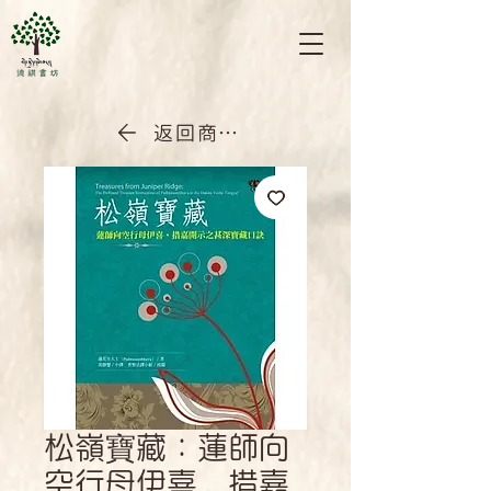
返回商店首頁
松嶺寶藏：蓮師向
空行母伊喜．措嘉