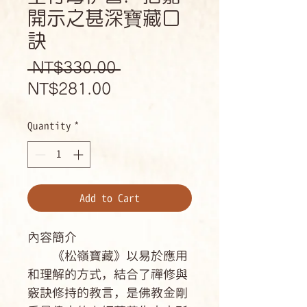
開示之甚深寶藏口
訣
Regular
 NT$330.00 
Sale
Price
NT$281.00
Price
Quantity
*
Add to Cart
內容簡介
《松嶺寶藏》以易於應用
和理解的方式，結合了禪修與
竅訣修持的教言，是佛教金剛