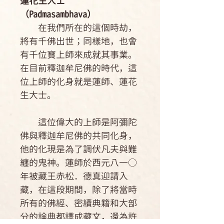
蓮花生大士
（Padmasambhava）
在我們所在的這個時劫，
將有千佛出世；同樣地，也會
有千位寶上師來成就其事業。
在目前釋迦牟尼佛的時代，這
位上師的化身就是蓮師、蓮花
生大士。
這位偉大的上師是阿彌陀
佛與釋迦牟尼佛的共同化身，
他的化現是為了調伏凡夫與難
纏的鬼神。蓮師於西元八一○
年被藏王赤松．德真迎請入
藏，在這段期間，除了將當時
所有的佛經、密續典籍和大部
分的論典都譯成藏文，還為許