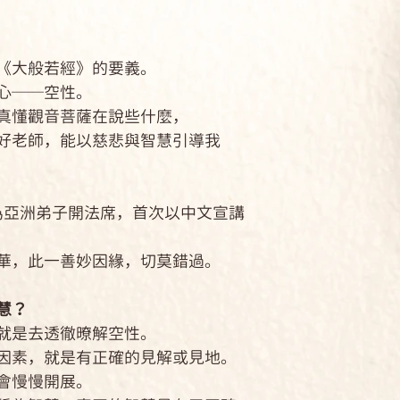
推動環保等社會行
2008年起，首
歐洲等各地。目前
大般若經》的要義。
的上密院，每年有
心──空性。
覲見。
懂觀音菩薩在說些什麼，
老師，能以慈悲與智慧引導我
為亞洲弟子開法席，首次以中文宣講
，此一善妙因緣，切莫錯過。
慧？
是去透徹暸解空性。
素，就是有正確的見解或見地。
會慢慢開展。