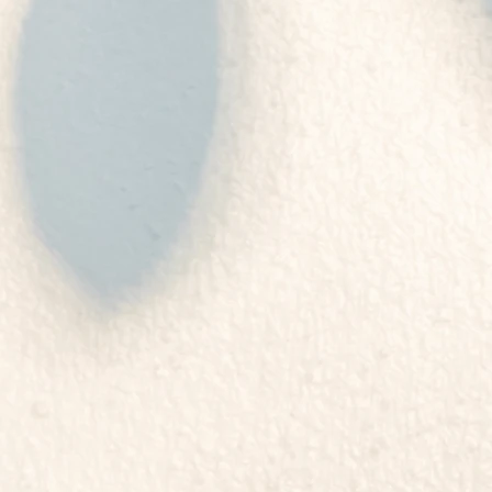
動，並致力於保存西藏文化。
度展開西方之旅，先後出訪美國、
噶瑪巴居住於北印度達蘭薩拉附近
成千上萬來自全球各地的訪客前往