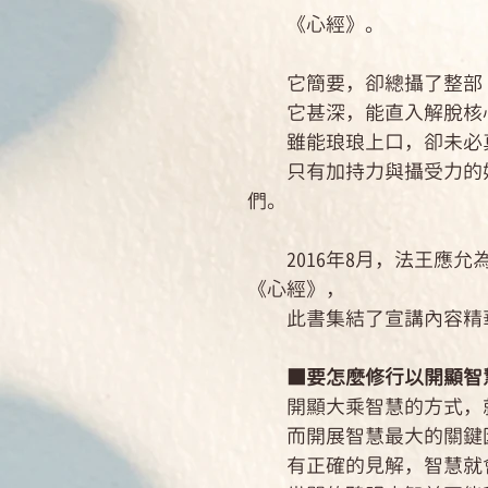
《心經》。
它簡要，卻總攝了整部《
它甚深，能直入解脫核
雖能琅琅上口，卻未必真
只有加持力與攝受力的好
們。
2016年8月，法王應允
《心經》，
此書集結了宣講內容精華
■要怎麼修行以開顯智
開顯大乘智慧的方式，就
而開展智慧最大的關鍵因
有正確的見解，智慧就