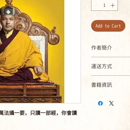
Add to Cart
作者簡介
第十七世大寶法王噶
運送方式
西元1985年誕
國內郵寄可配送點
被認證為藏傳佛教
書籍資訊
國內店到店可取貨商店
袖——第十七世噶
海外：可航運可到
ISBN：9789866091
已有九百年歷史的
規格：精裝 / 180頁 /
的轉世傳承。西元20
級 / 部份全彩 / 
前往印度，此震驚
萬法攝一要，只讀一部經，你會讀
出版地：台灣
動人觀瞻的人物。
的身分，帶領為世