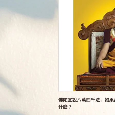
佛陀宣說八萬四千法，如果
什麼？