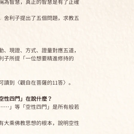
為智慧，真正的智慧是有了正確
舍利子提出了五個問題，求教五
、現證、方式、證量對應五道，
利子所提「一位想要精進修持的
讀到〈觀自在菩薩的11答〉。
性四門」在說什麼？
…」等「空性四門」是所有般若
大乘佛教思想的根本，說明空性