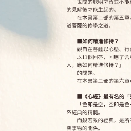
世間的聰明才智並不能稱
的見解後才能生起的。
在本書第二部的第五章，
道菩薩的修學之道。
■如何精進修持？
觀自在菩薩以心態、行動
以11個回答，回應了舍
人，應如何精進修持？」
的問題。
在本書第二部的第六章可
■《心經》最有名的「空
「色即是空，空即是色…
系經典的精髓。
而般若系的經典，是所有
與事物的關係。