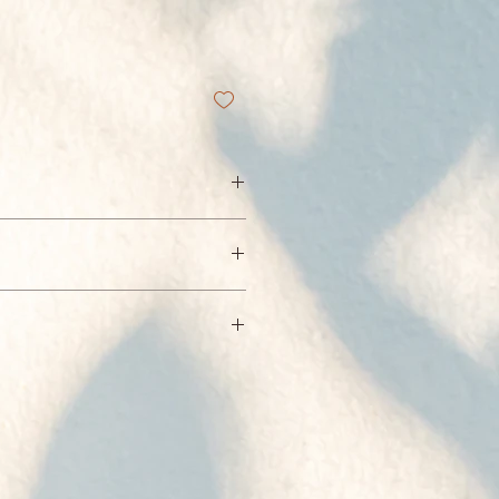
瑪巴 鄔金欽列多傑
生於西藏東部遊牧家庭，幼年時即
：台灣
主要教派之一的噶瑪噶舉派精神領
：7-11。 全家
瑪巴。
達之海外、運費另計。
797
噶瑪巴傳承，為世界上最古老
 17 x 22 x 2.52 cm / 普通
00年，14歲的噶瑪巴從西藏出走
初版
世界之舉將他推向國際舞台，成為
自此，噶瑪巴即以世界級精神領袖
界和平而祈願的噶舉大祈願法會，