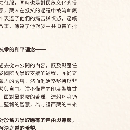
譯。著有《臺灣民
征服，同時也是對民族文化的侵
的蓮花》、《四聖
壞，藏人在抵抗的過程中被流血鎮
雀》、《穿越生死
件表達了他們的痛苦與憤怒，達賴
《在工作中悟道》
敘事，傳達了他對於中共迫害的批
的快樂學》、《度
更易尋快樂》、《
《奔向祕境》等書
抗爭的和平理念──
過去從未公開的內容，談及與歷任
於國際間爭取支援的過程，亦從文
藏人的處境。然而他始終堅持以非
嚴與自由。這不僅是向印度聖雄甘
，面對最嚴峻的苦難，達賴喇嘛仍
出堅韌的智慧，為守護西藏的未來
對於奮力爭取應有的自由與尊嚴，
解決之道的希望。」