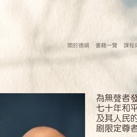
關於德祺
書籍一覽
課程
為無聲者
七十年和
及其人民
刷限定尊