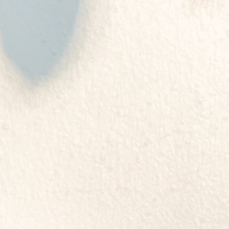
 21 x 14.8 x 1.9 cm / 普
從被要求承擔領導西藏的重責大任
 初版
自由與尊嚴，他孜孜矻矻、奮力不
走流亡後，達賴喇嘛一直以無國籍的
稱之為第二家園的印度。
哲學總集——廣說三藏經論關於色
（兩冊）》《佛法科學總集——廣
心諸法之科學論述（兩冊）》《達
子行三十七頌》《覺燈日光（三冊
62年生，臺灣大學社會學研究所碩
康辛大學麥迪遜校區佛學研究所博
藏佛學、當代西藏研究及宗教社會
流基金會副祕書長，推動執行臺藏
道援助工作多年。現從事翻譯佛教
嘛2009年訪臺公開演講的中文翻