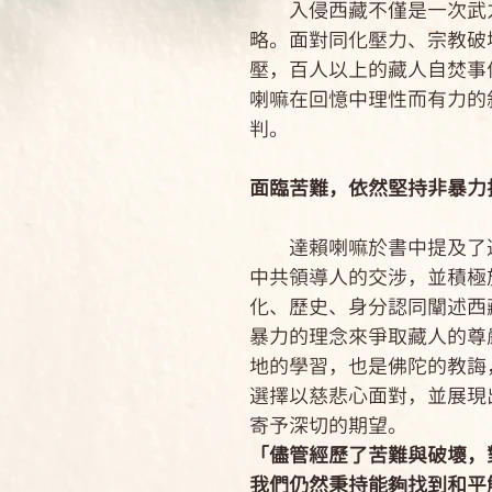
入侵西藏不僅是一次武力
略。面對同化壓力、宗教破
壓，百人以上的藏人自焚事
喇嘛在回憶中理性而有力的
判。
面臨苦難，依然堅持非暴力
達賴喇嘛於書中提及了
中共領導人的交涉，並積極
化、歷史、身分認同闡述西
暴力的理念來爭取藏人的尊
地的學習，也是佛陀的教誨
選擇以慈悲心面對，並展現
寄予深切的期望。
「儘管經歷了苦難與破壞，
我們仍然秉持能夠找到和平