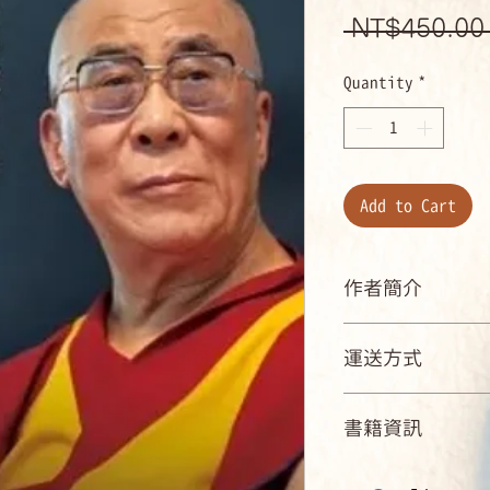
 NT$450.00
Quantity
*
Add to Cart
作者簡介
第十四世達賴喇嘛His H
運送方式
Lama
最廣為人知的全球
國內郵寄可配送點
領袖，也是西藏及
書籍資訊
國內店到店可取貨商店
慈悲心的重要提倡
海外：可航運可到
的貢獻，於1989
ISBN：9786263905
其他國際大獎，包