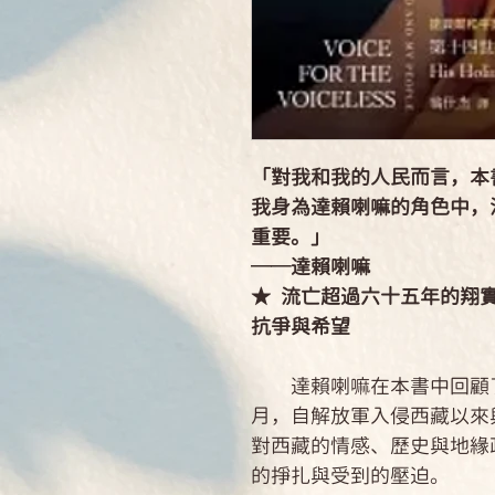
「對我和我的人民而言，本
我身為達賴喇嘛的角色中，
重要。」
──達賴喇嘛
★ 流亡超過六十五年的翔
抗爭與希望
達賴喇嘛在本書中回顧了
月，自解放軍入侵西藏以來
對西藏的情感、歷史與地緣
的掙扎與受到的壓迫。