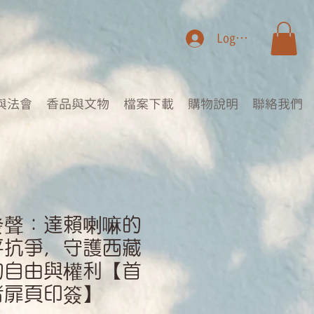
Log In
與法會
香品與文物
檔案下載
購物說明
聯絡我們
發聲：達賴喇嘛的
平抗爭，守護西藏
的自由與權利【首
者扉頁印簽】