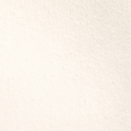
變的轉型》一書，譯有《綻放心中
諦》、《喜樂泉源》、《剋毒孔
》、《達賴喇嘛教你認識自己》、
、《挖到空》、《開心：達賴喇嘛
母：解脫自在的祕密》、《逆境中
智慧的階梯》、《如夢覺醒》、
。