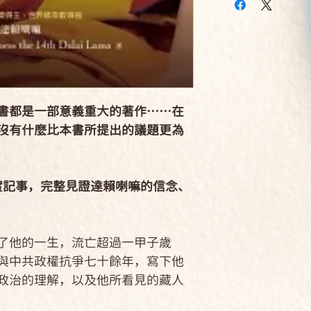
規格：平裝 / 288頁 /
國會金質獎章。自
通級 / 部份全彩 /
以來，為了人民的
出版地：台灣
懈。於1959年出
西藏人身分住在他
相關著作：《佛法
心諸法之哲學論述
書都是一部意義重大的著作……在
說三藏經論關於色
沒有什麼比本書所提出的議題更為
賴喇嘛尊者開示佛
不分售）》
譯者簡介
實記事，完整見證達賴喇嘛的信念、
翁仕杰
臺灣嘉義縣人，19
士畢業，美國威斯
他的一生，流亡超過一甲子歲
士候選人。專長西
與中共政權抗爭七十餘年，寫下他
學。前臺灣西藏交
政治的理解，以及他所看見的藏人
宗教文化交流與人
典籍，曾擔任達賴喇