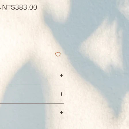
Regular
Sale
 
NT$383.00
Price
Price
oliness the 14th Dalai
名人之一，他既是藏傳佛教的精神
：台灣
其獨特文明的強大象徵。他是鼓吹
：7-11。 全家
者，因其倡導世界和平與關懷環境
達之海外、運費另計。
年獲頒諾貝爾和平獎。他也得過許多
788
括美國最高級別的平民獎章與美國