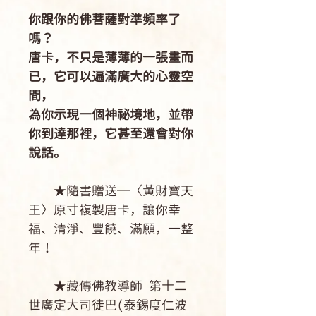
你跟你的佛菩薩對準頻率了
嗎？
唐卡，不只是薄薄的一張畫而
已，它可以遍滿廣大的心靈空
間，
為你示現一個神祕境地，並帶
你到達那裡，它甚至還會對你
說話。
★隨書贈送─〈黃財寶天
王〉原寸複製唐卡，讓你幸
福、清淨、豐饒、滿願，一整
年！
★藏傳佛教導師 第十二
世廣定大司徒巴(泰錫度仁波