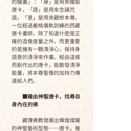
的繪畫」：「身」是用來繪製
唐卡，「語」是用來念誦咒
語，「意」是用來觀修本尊。
一位經過嚴格儀軌訓練的西藏
唐卡畫師，除了知道什麼是正
確的造像度量之外，而更重要
的是擁有一顆清淨心，保持身
語意的清淨來作畫。經由這樣
而創作出的唐卡，能散發清淨
能量，將本尊聖像的加持力傳
達給人們。
■藉由神聖唐卡，找尋自
身內在的佛
藏傳佛教發展出輝煌燦耀
的神聖藝術型態──唐卡。幾