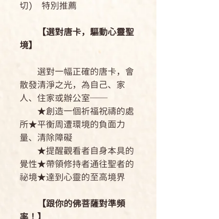
切) 特別推薦
【選對唐卡，驅動心靈聖
境】
選對一幅正確的唐卡，會
散發清淨之光，為自己、家
人、住家或辦公室──
★創造一個祈福祝禱的處
所★平衡周遭環境的負面力
量、清除障礙
★提醒觀看者自身本具的
覺性★帶領修持者通往聖者的
祕境★達到心靈的至高境界
【跟你的佛菩薩對準頻
率！】