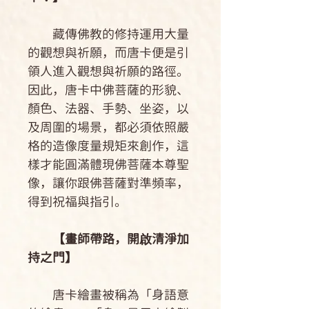
藏傳佛教的修持運用大量
的觀想與祈願，而唐卡便是引
領人進入觀想與祈願的路徑。
因此，唐卡中佛菩薩的形貌、
顏色、法器、手勢、坐姿，以
及周圍的場景，都必須依照嚴
格的造像度量規矩來創作，這
樣才能圓滿體現佛菩薩本尊聖
像，讓你跟佛菩薩對準頻率，
得到祝福與指引。
【畫師帶路，開啟清淨加
持之門】
唐卡繪畫被稱為「身語意