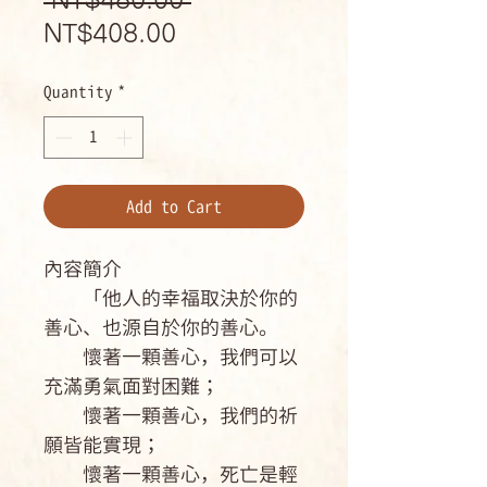
 NT$480.00 
Sale
Price
NT$408.00
Price
Quantity
*
Add to Cart
內容簡介
「他人的幸福取決於你的
善心、也源自於你的善心。
懷著一顆善心，我們可以
充滿勇氣面對困難；
懷著一顆善心，我們的祈
願皆能實現；
懷著一顆善心，死亡是輕