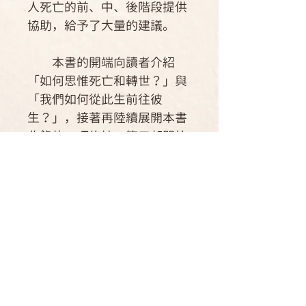
人死亡的前、中、後階段提供
協助，給予了大量的建議。
本書的開端向讀者介紹
「如何思惟死亡和轉世？」與
「我們如何從此生前往彼
生？」，接著再陸續展開本書
收錄的87項修持；第三部開始
「死亡前數周、數月的修持」
細分成六個章節，含括59項修
持；第四部「呼吸停止後數小
時至數日內的修持」則包含了
另外17種修持，以及數個前文
已提及的修持；其餘的11種修
持以及前文提及的一些修持，
則建議在心離開身體的幾週內
修習。