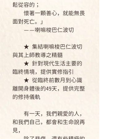
鬆從容的；
懷著一顆善心，就能無畏
面對死亡。」
——喇嘛梭巴仁波切
★ 集結喇嘛梭巴仁波切
與其上師教導之精髓
★ 針對現代生活主要的
臨終情境，提供實修指引
★ 從臨終前數月到心識
離開身體後的49天，提供完整
的修持儀軌
有一天，我們親愛的人，
和我們自己，都會和生命說再
見，
除了悲傷，還有些積極的