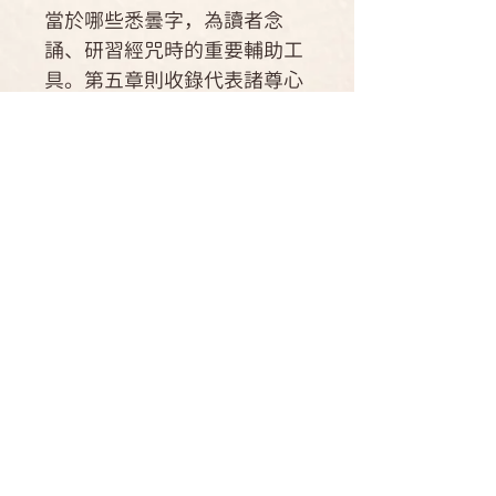
當於哪些悉曇字，為讀者念
誦、研習經咒時的重要輔助工
具。第五章則收錄代表諸尊心
髓的種子字、常見真言咒語作
為實例，使讀者更易深刻記
憶。書中特別提供印度學者穆
克紀教授(Prof. Dr.
Biswadeb Mukherjee)錄製的
正確梵文發音學習連結，是初
學梵文真言者，最佳的入門
書。
作者簡介
林光明
運送方式
1949年生，台灣台東人，台灣