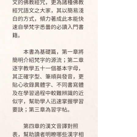
文的佛教經咒，更為諸種佛教
經咒語文之大家，其以簡易淺
白的方式，傾力著成此本能快
速自學梵字悉曇的必讀入門書
籍。
本書為基礎篇，第一章將
簡明介紹梵字的源流；第二章
逐字教學五十一個基本字母，
其正確字型、筆順與發音，更
貼心收錄異體字、不同書寫體
及在學習過程中較難辨識的近
似字，幫助學人迅速掌握學習
要訣；第三章為習字帖。
第四章的漢文音譯對照
表，幫助讀者明瞭哪些漢字相