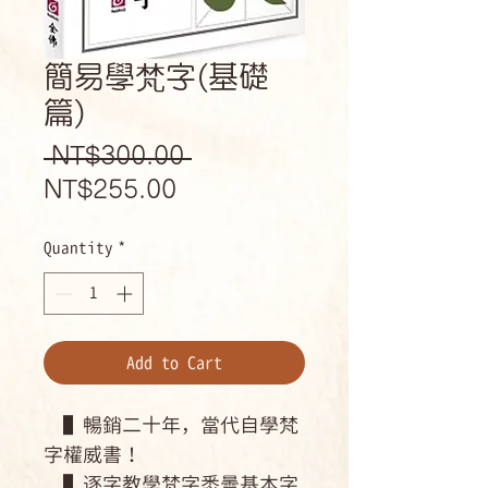
簡易學梵字(基礎
篇)
Regular
 NT$300.00 
Sale
Price
NT$255.00
Price
Quantity
*
Add to Cart
▌暢銷二十年，當代自學梵
字權威書！
▌逐字教學梵字悉曇基本字