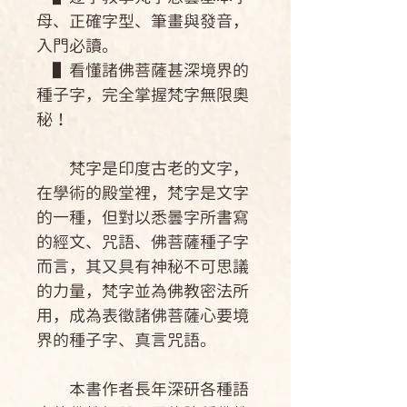
母、正確字型、筆畫與發音，
入門必讀。
▌看懂諸佛菩薩甚深境界的
種子字，完全掌握梵字無限奧
秘！
梵字是印度古老的文字，
在學術的殿堂裡，梵字是文字
的一種，但對以悉曇字所書寫
的經文、咒語、佛菩薩種子字
而言，其又具有神秘不可思議
的力量，梵字並為佛教密法所
用，成為表徵諸佛菩薩心要境
界的種子字、真言咒語。
本書作者長年深研各種語