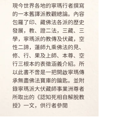
現今世界各地的寧瑪行者撰寫
的一本舊譯派教觀總論。內容
包羅了印、藏佛法各派的歷史
發展，教、證二法，三藏、三
學，寧瑪派的教傳及伏藏，空
性二諦，蓮師九乘佛法的見、
修、行、果及上師、本尊、空
行三根本的表徵涵義介紹。所
以此書不啻是一把開啟寧瑪傳
承無盡佛法寶庫的鑰匙。並附
錄寧瑪派大伏藏師事業洲尊者
所取出的《認知死相自解脫教
授》一文，供行者參閱
作者簡介