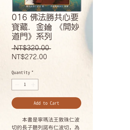
016 佛法勝共心要
寶藏．金鑰 《開妙
道門》系列
Regular
 NT$320.00 
Sale
Price
NT$272.00
Price
Quantity
*
Add to Cart
本書是寧瑪法王敦珠仁波
切的長子聽列諾布仁波切，為