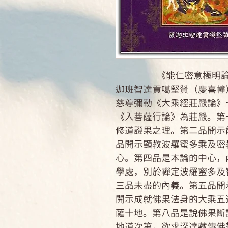
《能仁密意極明論》是
迦班智達貢噶堅贊（慶喜幢
慈尊彌勒《大乘經莊嚴論》
《入菩薩行論》為莊嚴。第
修道證果之理。第二品開示
品開示顯教波羅蜜多乘及密
心。第四品是本論的中心，
學處，別於禪定波羅蜜多及
三品未盡的內義。第五品開
開示成就佛果法身的大乘五
薩十地。第八品是說佛果斷
地道次第，欲求深達藏傳佛