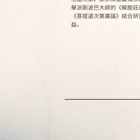
舉派剛波巴大師的《解脫莊
《菩提道次第廣論》結合研
益。