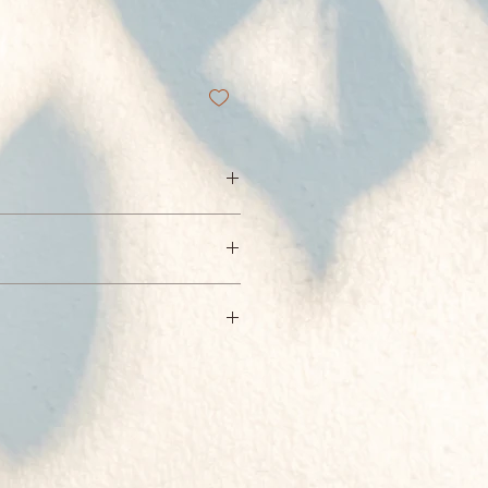
貢噶堅贊
本島，單筆未滿1500酌收80元
7-11、 全家
561
前請先與店家聯繫，運費另計。
/ 15 x 21cm / 普通級 / 單