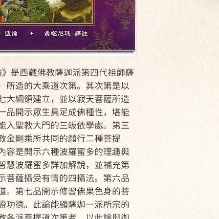
西藏佛教薩迦派第四代祖師薩
）所造的大乘道次第。其次第是以
七大綱領建立，並以寂天菩薩所造
一品開示眾生具足成佛種性，堪能
能入聖教大門的三皈依學處。第三
教金剛乘所共同的願行二種菩提
內容是開示六種波羅蜜多的理趣與
智慧波羅蜜多詳加解說，並補充第
示菩薩攝受有情的四攝法。第六品
道。第七品開示修習佛果色身的菩
證功德。此論能顯薩迦一派所宗的
教各派菩提道次第者，以此論與迦