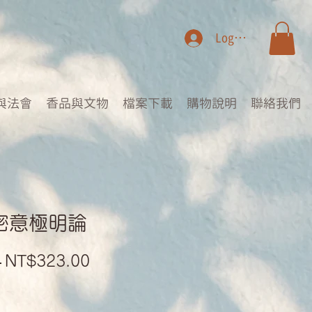
Log In
與法會
香品與文物
檔案下載
購物說明
聯絡我們
仁密意極明論
Regular
Sale
 
NT$323.00
Price
Price