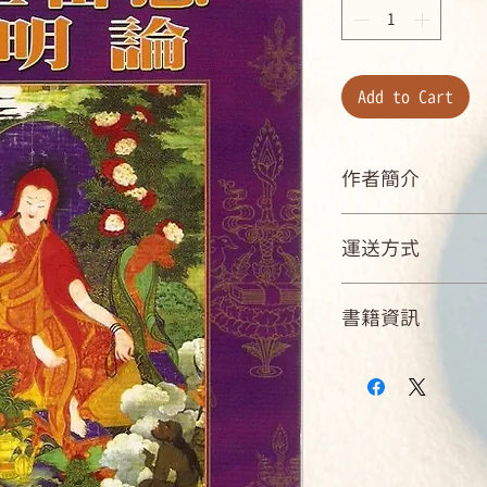
Add to Cart
作者簡介
作者：薩迦班智達
運送方式
譯者：貢噶尼瑪
國內郵寄可配送：臺灣
書籍資訊
運費。
國內店到店取貨商店：
ISBN：9789868265
外島及海外：下單
規格：平裝本 / 314 
色印刷 / 再版
出版地：臺灣