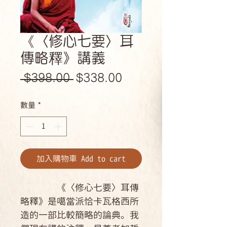
《〈修心七要〉耳
傳略釋》講義
一
促
 $398.00 
$338.00
般
銷
數量
*
價
價
格
格
加入購物車 Add to cart
《〈修心七要〉耳傳
略釋》是噶當派恰卡瓦格西所
造的一部比較簡略的論典。我