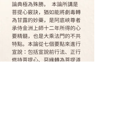
論典極為殊勝。 本論所講是
菩提心竅訣，猶如能將劇毒轉
為甘露的妙藥，是阿底峽尊者
承侍金洲上師十二年所得的心
要精髓，也是大乘法門的不共
特點。本論從七個要點來進行
宣說：包括宣說前行法、正行
修持菩提心、惡緣轉為菩提道
用、歸結終生之修法、修心圓
滿之標準、修心之誓言、修心
之學處七個方面。
作者簡介
作者：加哲無著尊者
運送方式
翻譯：索達吉堪布仁波切