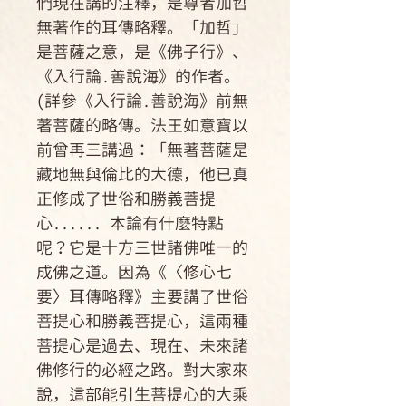
們現在講的注釋，是尊者加哲
無著作的耳傳略釋。「加哲」
是菩薩之意，是《佛子行》、
《入行論.善說海》的作者。
(詳參《入行論.善說海》前無
著菩薩的略傳。法王如意寶以
前曾再三講過：「無著菩薩是
藏地無與倫比的大德，他已真
正修成了世俗和勝義菩提
心...... 本論有什麼特點
呢？它是十方三世諸佛唯一的
成佛之道。因為《〈修心七
要〉耳傳略釋》主要講了世俗
菩提心和勝義菩提心，這兩種
菩提心是過去、現在、未來諸
佛修行的必經之路。對大家來
說，這部能引生菩提心的大乘