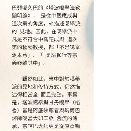
巴瑟噶久巴的《塔波噶舉法教
闡明論》， 是從中觀應成與
道次第的角度，來描述噶舉派
的 見地。因此，在噶舉派中
凡是不符合中觀應成與 道次
第的種種教授，都「不是噶舉
派本意」、「 是瑜伽行等宗
義參雜其中」。
雖然如此，書中對於噶舉
派的見地和修持方式，仍然描
述得相當全 面且完整。事實
是，塔波噶舉與甘丹噶舉（格
魯）皆是阿底峽尊者與瑪爾巴
譯師噶當大印二脈 合流的傳
承，宗喀巴大師更是從直貢噶