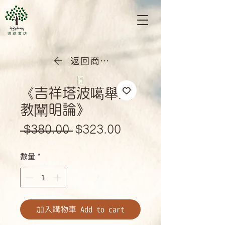
返回商店首頁
《吉祥塔波噶舉法
教闡明論》
一
促
 $380.00 
$323.00
般
銷
數量
*
價
價
格
格
加入購物車 Add to cart