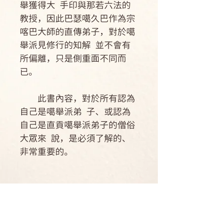
舉獲得大 手印與那若六法的
教授，因此巴瑟噶久巴作為宗
喀巴大師的直傳弟子，對於噶
舉派見修行的知解 並不會有
所偏離，只是側重面不同而
已。
此書內容，對於所有認為
自己是噶舉派弟 子、或認為
自己是直貢噶舉派弟子的僧俗
大眾來 說，是必須了解的、
非常重要的。
作者簡介
巴瑟噶久巴