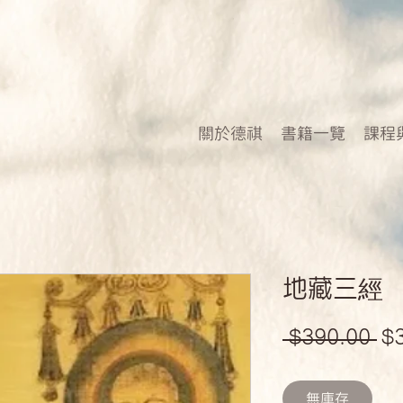
關於德祺
書籍一覽
課程
地藏三經
一
 $390.00 
$
般
價
無庫存