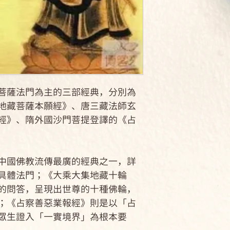
菩薩法門為主的三部經典，分別為
地藏菩薩本願經》、唐三藏法師玄
經》、隋外國沙門菩提登譯的《占
國佛教流傳最廣的經典之一，詳
具體法門；《大乘大集地藏十輪
的問答，呈現出世尊的十種佛輪，
；《占察善惡業報經》則是以「占
眾生證入「一實境界」為根本要