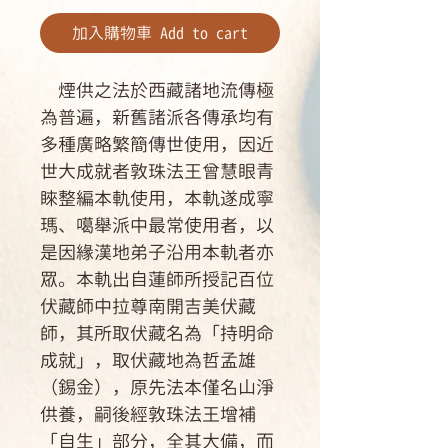
加入購物車 Add to cart
煙供之法於西藏諸地流傳極
為普遍，新舊諸派各傳承均有
多種廣略繁簡傳世使用，因近
世大成就者敦珠法王曾慧眼青
睞整編本軌使用，本軌遂成寧
瑪、噶舉派中最常使用者，以
是因緣漢地弟子沿用本軌者亦
眾。本軌出自蓮師所授記百位
伏藏師中拉尊南開吉美伏藏
師，其所取伏藏名為「持明命
成就」，取伏藏地為哲孟雄
（錫金），原先法本僅名山淨
供養，嗣後經敦珠法王增補
「自生」部分，全其大備，而