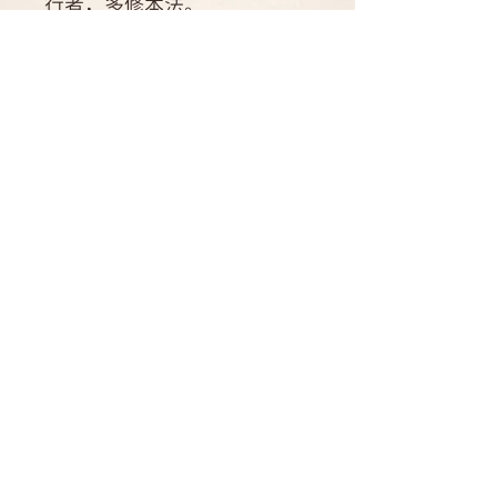
行者，多修本法。
作者簡介
拉尊南開吉美伏藏師
運送方式
譯者：法護 譯
國內郵寄可配送點：台灣
書籍資訊
國內店到店可取貨商店：7-11。 全
家
ISBN: 957-30208-3-1
海外：可航運可到達之海外、運費另
規格：32頁 30x10.3cm
計。
出產地：台灣
​德祺書坊
台北市重慶南路一段六十一號六樓
(02) 2375-2611