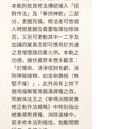
本軌則依其修法傳統補入「招
財作法」及「奉供神飲」二部
分，更趨完備，修法者可依個
人時間意願及需要取擇加修與
否，又另可更動其中一二字及
加誦四業真言即可應用於共通
之息增懷誅四業火供。本軌之
功德，據伏藏原本卷末載言：
「於贖命、清淨信財有虧、消
除障礙諸類、如金剛鑽般（無
堅不摧）」，此外尚有上供下
施培福解冤等圓滿資糧之效，
而敦珠法王之《寧瑪派關房實
修正軌作法概略》中特別指出
總集積聚資糧、消除違緣中，
若多修本法則極佳，勉勵閉關