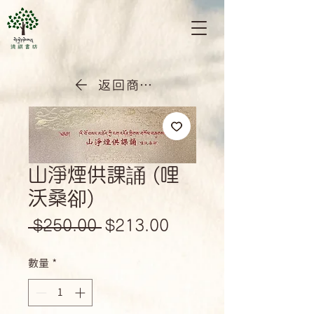
返回商店首頁
山淨煙供課誦 (哩
沃桑卻)
一
促
 $250.00 
$213.00
般
銷
數量
*
價
價
格
格