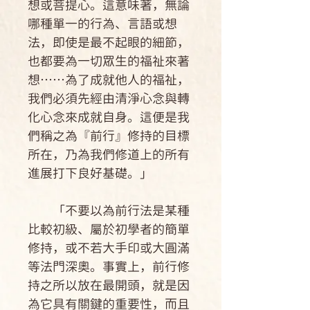
想或菩提心。這意味著，無論
哪種單一的行為、言語或想
法，即使是最不起眼的細節，
也都要為一切眾生的福祉來著
想……為了成就他人的福祉，
我們必須先經由清淨心念與轉
化心念來成就自身。這便是我
們稱之為『前行』修持的目標
所在，乃為我們修道上的所有
進展打下良好基礎。」
「不要以為前行法是某種
比較初級、屬於初學者的簡單
修持，或不若大手印或大圓滿
等法門深奧。事實上，前行修
持之所以放在最開頭，就是因
為它具有關鍵的重要性，而且