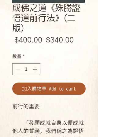
成佛之道《殊勝證
悟道前行法》(二
版)
一
促
 $400.00 
$340.00
般
銷
數量
*
價
價
格
格
加入購物車 Add to cart
前行的重要
「發願成就自身以便成就
他人的誓願，我們稱之為證悟