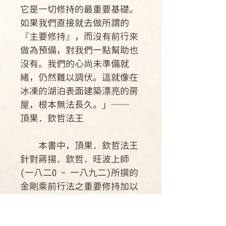
它是一切修持的最重要基礎。
如果我們直接就去做所謂的
『主要修持』，而沒有前行來
做為預備，對我們一點幫助也
沒有。我們的心尚未準備就
緒，仍然難以調伏。這就像在
冰凍的湖泊表面建築漂亮的房
屋，根本無法長久。」──
頂果．欽哲法王
本書中，頂果．欽哲法王
針對蔣揚．欽哲．旺波上師
(一八二O ~ 一八九二)所撰的
金剛乘前行法之重要修持加以
闡述，明示了金剛乘修持的心
要：皈依、發心為利眾生而成