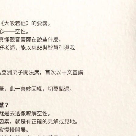
推動環保等社會行
2008年起，首
歐洲等各地。目前
大般若經》的要義。
的上密院，每年有
心──空性。
覲見。
懂觀音菩薩在說些什麼，
老師，能以慈悲與智慧引導我
為亞洲弟子開法席，首次以中文宣講
，此一善妙因緣，切莫錯過。
慧？
是去透徹暸解空性。
素，就是有正確的見解或見地。
會慢慢開展。