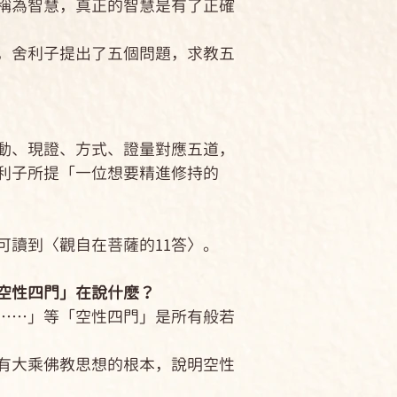
為智慧，真正的智慧是有了正確
舍利子提出了五個問題，求教五
、現證、方式、證量對應五道，
利子所提「一位想要精進修持的
讀到〈觀自在菩薩的11答〉。
性四門」在說什麼？
…」等「空性四門」是所有般若
大乘佛教思想的根本，說明空性