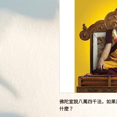
佛陀宣說八萬四千法，如果
什麼？