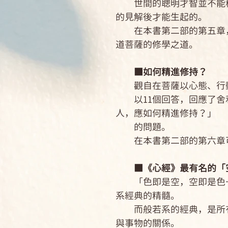
世間的聰明才智並不能稱
的見解後才能生起的。
在本書第二部的第五章，
道菩薩的修學之道。
■如何精進修持？
觀自在菩薩以心態、行動
以11個回答，回應了舍
人，應如何精進修持？」
的問題。
在本書第二部的第六章可
■《心經》最有名的「空
「色即是空，空即是色…
系經典的精髓。
而般若系的經典，是所有
與事物的關係。