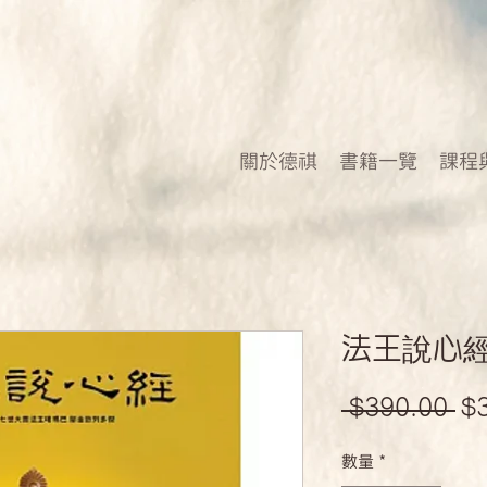
關於德祺
書籍一覽
課程
法王說心
一
 $390.00 
$
般
數量
*
價