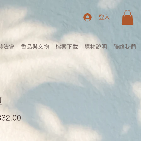
登入
與法會
香品與文物
檔案下載
購物說明
聯絡我們
經
促
332.00
銷
價