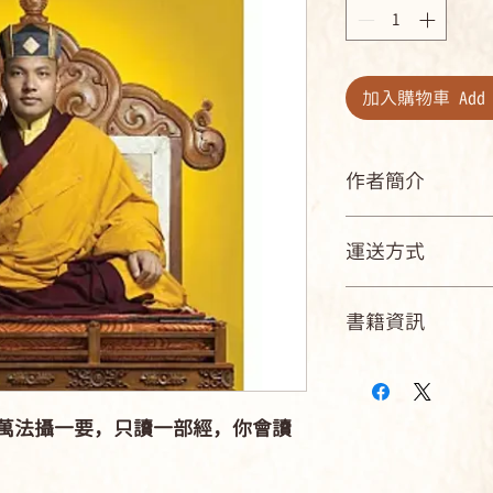
格
加入購物車 Add t
作者簡介
第十七世大寶法王噶
運送方式
西元1985年誕
國內郵寄可配送點
被認證為藏傳佛教
書籍資訊
國內店到店可取貨商店
袖——第十七世噶
海外：可航運可到
ISBN：9789866091
已有九百年歷史的
規格：精裝 / 180頁 /
的轉世傳承。西元20
級 / 部份全彩 / 
前往印度，此震驚
萬法攝一要，只讀一部經，你會讀
出版地：台灣
動人觀瞻的人物。
的身分，帶領為世