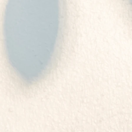
動，並致力於保存西藏文化。
度展開西方之旅，先後出訪美國、
噶瑪巴居住於北印度達蘭薩拉附近
成千上萬來自全球各地的訪客前往