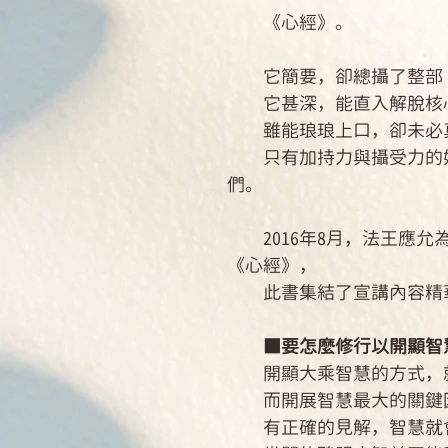
《心經》。
它簡要，卻總攝了整部《
它甚深，能直入解脫核
雖能琅琅上口，卻未必真
只有加持力與攝受力的好
們。
2016年8月，法王應允
《心經》，
此書集結了宣講內容精華
■要怎麼修行以開顯智
開顯大乘智慧的方式，就
而開展智慧最大的關鍵因
有正確的見解，智慧就