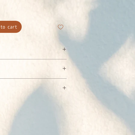
格
o cart
瑪巴 鄔金欽列多傑
生於西藏東部遊牧家庭，幼年時即
：台灣
主要教派之一的噶瑪噶舉派精神領
：7-11。 全家
瑪巴。
達之海外、運費另計。
797
噶瑪巴傳承，為世界上最古老
 17 x 22 x 2.52 cm / 普通
00年，14歲的噶瑪巴從西藏出走
初版
世界之舉將他推向國際舞台，成為
自此，噶瑪巴即以世界級精神領袖
界和平而祈願的噶舉大祈願法會，