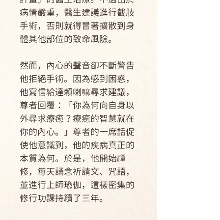
病情嚴重，醫生建議進行截肢
手術，否則就得冒著擴散到身
體其他部位的致命風險。
然而，內心的聲音卻不斷警告
他拒絕手術。因為感到困惑，
他寫信給達賴喇嘛尋求建議，
尊者回覆：「你為何向自身以
外尋求療癒？療癒的智慧就在
你的內心。」尊者的一席話促
使他意識到，他的疾病真正的
本質為何。於是，他開始禪
修，每天誦念祈請文、咒語，
並進行上師瑜伽，這樣密集的
修行功課持續了三年。