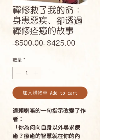
禪修救了我的命：
身患惡疾、卻透過
禪修痊癒的故事
一
促
 $500.00 
$425.00
般
銷
數量
*
價
價
格
格
加入購物車 Add to cart
達賴喇嘛的一句指示改變了作
者：
「你為何向自身以外尋求療
癒？療癒的智慧就在你的內