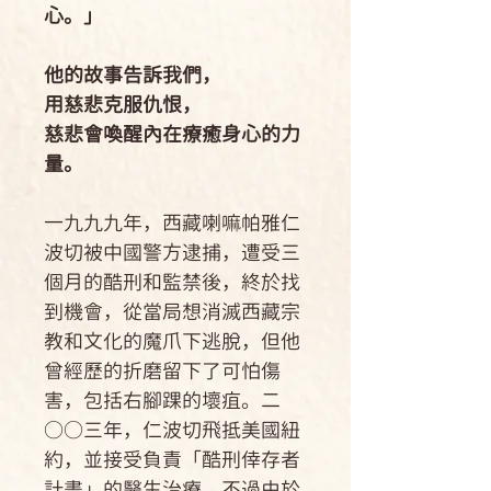
心。」
他的故事告訴我們，
用慈悲克服仇恨，
慈悲會喚醒內在療癒身心的力
量。
一九九九年，西藏喇嘛帕雅仁
波切被中國警方逮捕，遭受三
個月的酷刑和監禁後，終於找
到機會，從當局想消滅西藏宗
教和文化的魔爪下逃脫，但他
曾經歷的折磨留下了可怕傷
害，包括右腳踝的壞疽。二
○○三年，仁波切飛抵美國紐
約，並接受負責「酷刑倖存者
計畫」的醫生治療。不過由於