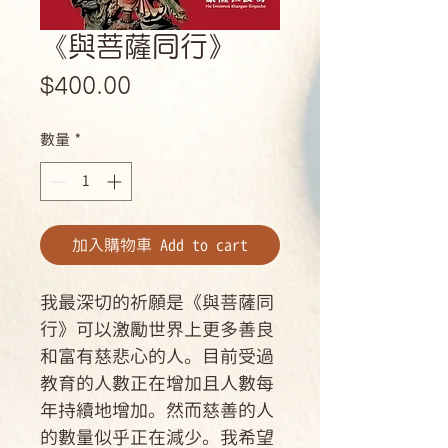
《與菩薩同行》
價
$400.00
格
數量
*
加入購物車 Add to cart
我最深切的祈願是《與菩薩同
行》可以激勵世界上更多善良
和富有慈悲心的人。目前受過
教育的人數正在增加且人數每
年持續地增加。然而慈善的人
的數量似乎正在減少。我希望