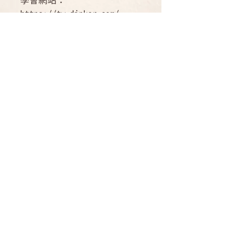
學會網站：
https://tw.dipkar.com/
作者簡介
康薩仁波切
運送方式
康薩仁波切目前擔任尼泊爾唐康大樂
法林佛學院及燃燈智組織的精神導
國內郵寄可配送點：台灣
師。康薩仁波切曾任於色拉傑寺院大
書籍資訊
國內店到店可取貨商店：7-11。 全
學擔任教師，曾教導數千位僧人與初
家
學者佛學義理，遵循著那爛陀大學傳
ISBN：9786269885404
海外：可航運可到達之海外、運費另
統的格魯派三大佛學院之一色拉傑佛
規格：平裝 / 351頁 / 單色印刷 /
計。
學院創建於15世紀的西藏雪域。 仁
初版
波切來自於一個寧瑪派傳承的家庭，
出版地：台灣
除了格魯派外，也曾經於多位寧瑪派
與薩迦派的大成就者座前獲得許多灌
​德祺書坊
頂和秘密口訣。 仁波切的上師包括
尊貴的達賴喇嘛尊者，頂果欽哲仁波
台北市重慶南路一段六十一號六樓
切(Kyabje Dilgo Kysentse
Rinpoche)， 凱尊桑波仁波切