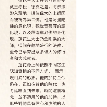
蓮花生大士在第八世紀受
藏王赤松．德真之邀，將佛法
帶入藏地，這位偉大的上師因
而被視為第二佛。他是阿彌陀
佛的意化現，觀世音菩薩的語
化現，以及釋迦牟尼佛的身化
現。蓮花生大士乃金剛乘的大
師，這個在藏地盛行的法教，
至今已孕育出眾多偉大的修行
者和大成就者。
蓮花源上師依照不同眾生
認知實相的不同方式， 而示
現相異的形象。他的加持至今
仍在，正如往昔他的時代，也
將延續直到未來。時間這個概
念，並不適用於他的加持。以
那些對他具有信心和虔誠的人