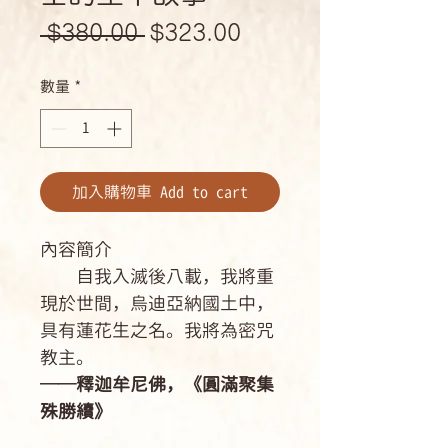
一
促
 $380.00 
$323.00
般
銷
數量
*
價
價
格
格
加入購物車 Add to cart
內容簡介
自我入滅後八載，我將重
現於世間，烏迪亞納國土中，
具有蓮花生之名。我將為密咒
教主。
──釋迦牟尼佛，《圓滿聚集
殊勝續》