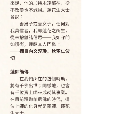
來說，他的加持永遠都在，從
不改變也不減損。蓮花生大士
曾說：
善男子或善女子，任何對
我具信者，我即蓮花之所生，
從未捨離諸信眾──我如守門
如護衛，睡臥其人門檻上。
──摘自內文涅瓊．秋寧仁波
切
蓮師簡傳
在我們所在的這個時劫，
將有千佛出世；同樣地，也會
有千位寶上師來成就其事業。
在目前釋迦牟尼佛的時代，這
位上師的化身就是蓮師、蓮花
生大士。