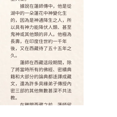
據說在蓮師傳中，他是從
湖中的一朵蓮花中神變化生
的，因為是神通降生之人，所
以具有神力能降伏人類、甚至
鬼神或其他類的非人。他極為
長壽，在印度住世約一千年
後，又在西藏待了五十五年之
久。
蓮師在西藏這段期間，除
了將當時所有的佛經、密續典
籍和大部分的論典都迻譯成藏
文，還為許多具緣弟子傳授內
密三部的其他無數甚深不共法
教。
在離開西藏之前，蓮師留
下許多授記並埋藏了諸多法