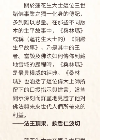
關於蓮花生大士這位三世
諸佛事業之獨一化身的傳記，
多到難以思量。在那些不同版
本的生平故事中，《桑林瑪》
或稱（蓮花生大士的）《銅殿
生平故事》，乃是其中的王
者。當談及佛法如何傳佈到藏
地雪域的歷程時，《桑林瑪》
是最具權威的經典。《桑林
瑪》也涵括了這位偉大上師所
留下的口授指示與建言，這些
開示深刻而詳盡地見證了他對
佛法與未來世代人們所帶來的
利益。
──法王頂果．欽哲仁波切