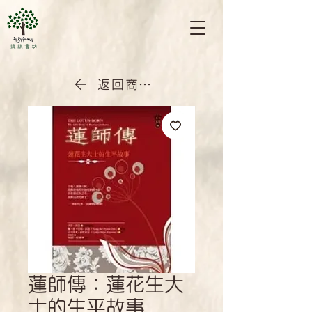
返回商店首頁
蓮師傳：蓮花生大
士的生平故事