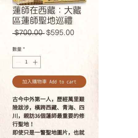
蓮師在西藏：大藏
區蓮師聖地巡禮
一
促
 $700.00 
$595.00
般
銷
數量
*
價
價
格
格
加入購物車 Add to cart
古今中外第一人，歷經萬里艱
險跋涉，橫跨西藏、青海、四
川，親訪36個蓮師最重要的修
行聖地！
即使只是一瞥聖地圖片，也就