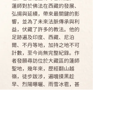
蓮師對於佛法在西藏的發展、
弘揚與延續，帶來最關鍵的影
響，並為了未來法脈傳承與利
益，伏藏了許多的教法。他的
足跡遍及印度、西藏、尼泊
爾、不丹等地，加持之地不可
計數，至今尚無完整紀錄。作
者發願尋訪位於大藏區的蓮師
聖地，幾年來，歷經翻山越
嶺，徒步跋涉，遍嚐摸黑趁
早、烈陽曝曬、雨雪冰雹，甚
至迷路，終於完成多達六十多
處蓮師聖地的朝聖，本書將首
先呈現三十六處聖地，獻給每
一位對蓮師具足信心的有緣眾
生。