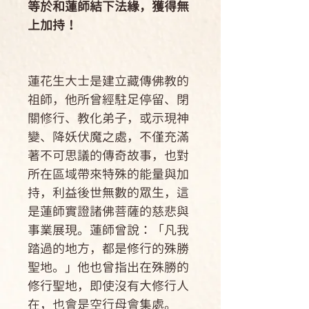
等於和蓮師結下法緣，獲得無
上加持！
蓮花生大士是建立藏傳佛教的
祖師，他所曾經駐足停留、閉
關修行、教化弟子，或示現神
變、降妖伏魔之處，不僅充滿
著不可思議的傳奇故事，也對
所在區域帶來特殊的能量與加
持，利益後世無數的眾生，這
是蓮師實證諸佛菩薩的慈悲與
事業展現。蓮師曾說：「凡我
踏過的地方，都是修行的殊勝
聖地。」他也曾指出在殊勝的
修行聖地，即使沒有大修行人
在，也會是空行母會集處。