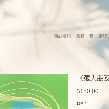
關於德祺
書籍一覽
課程
《藏人朋
價
$150.00
格
數量
*