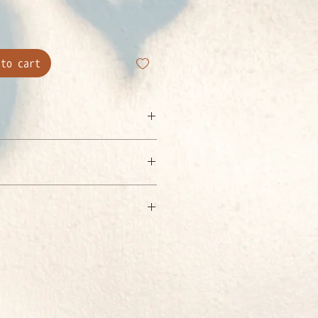
o cart
藏文老師
：台灣
：7-11。 全家
之海外、運費另計。