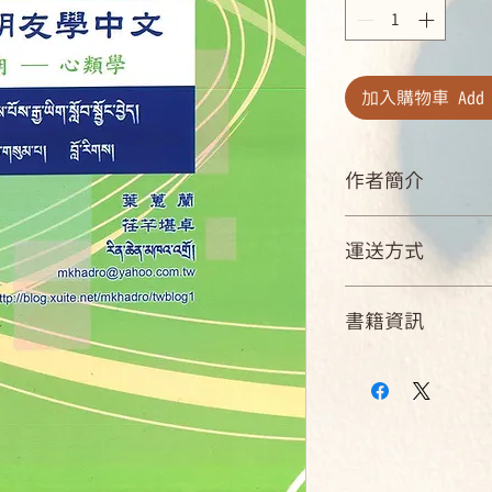
加入購物車 Add t
作者簡介
葉蕙蘭
運送方式
現職：法光佛學院
國內郵寄可配送點
書籍資訊
國內店到店可取貨商店
海外：可航運到達