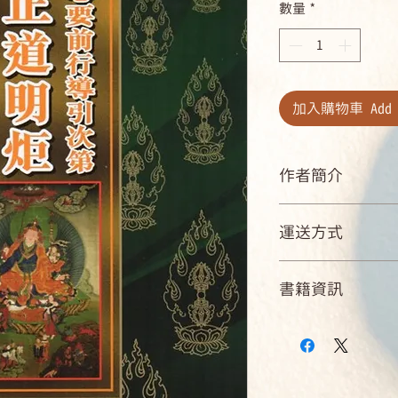
數量
*
價
格
加入購物車 Add t
作者簡介
作者：敦珠法王離
運送方式
翻譯：丹增卓津
國內郵寄可配送：臺灣
書籍資訊
運費。
國內店到店取貨商店：
ISBN：9789869013
外島及海外：下單
規格：平裝本 / 363/
印刷 / 再版
出版地：臺灣