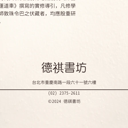
運道車》撰寫的實修導引，凡修學
師敦珠令巴之伏藏者，均應殷重研
。
​德祺書坊
台北市重慶南路一段六十一號六樓
(02) 2375-2611
©2024 徳祺書坊