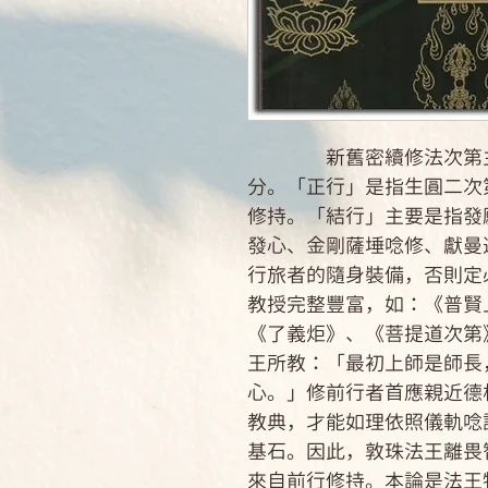
新舊密續修法次第主要
分。「正行」是指生圓二次
修持。「結行」主要是指發
發心、金剛薩埵唸修、獻曼
行旅者的隨身裝備，否則定
教授完整豐富，如：《普賢
《了義炬》、《菩提道次第
王所教：「最初上師是師長
心。」修前行者首應親近德
教典，才能如理依照儀軌唸
基石。因此，敦珠法王離畏
來自前行修持。本論是法王