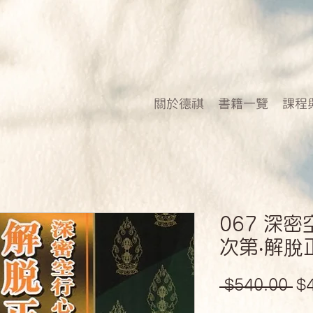
關於德祺
書籍一覽
課程
067 深
次第‧解脫
一
 $540.00 
$
般